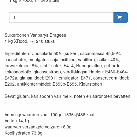
Suikerbonen Vanparys Dragees
1 kg XRood, +/- 240 stuks
Ingrediënten: Chocolade 50% (suiker , cacaomassa 45,50%,
cacaoboter, emulgator: soja lecithine, vanilline), suiker 40%,
tarwezetmeel 8%, stabilisator: E414, Rundgelatine, geharde
kokosnootolie, glucosestroop, verdikkingsmiddelen: E460-E464-
E472a, glansmiddel: E901i, emulgator: E471, conserveermiddel:
E202, antiklontermiddel: E553b-E555, Kleurstoffen
Bevat gluten, kan sporen van melk, noten en aardnoten bevatten
.
Voedingswaarden voor 100gr: 1836kj/436 kcal
Vetten 14,1g
waarvan verzadigde vetzuren 8,3g
Koolhydraten 73,8g