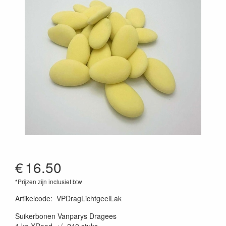
€
16.50
*Prijzen zijn inclusief btw
Artikelcode
:
VPDragLichtgeelLak
Suikerbonen Vanparys Dragees
1 kg XRood, +/- 240 stuks