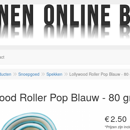
act
ducten
Snoepgoed
Spekken
Lollywood Roller Pop Blauw - 80
ood Roller Pop Blauw - 80 
€
2.50
*Prijzen zijn inc