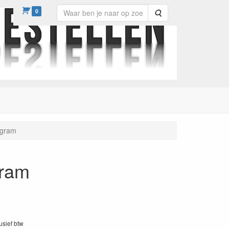
0
Zoeken
 gram
gram
lusief btw