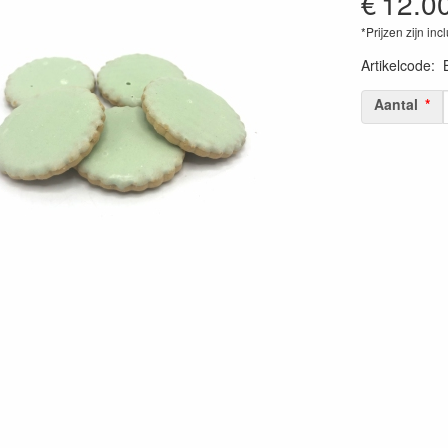
€
12.0
*Prijzen zijn inc
Artikelcode
:
Aantal