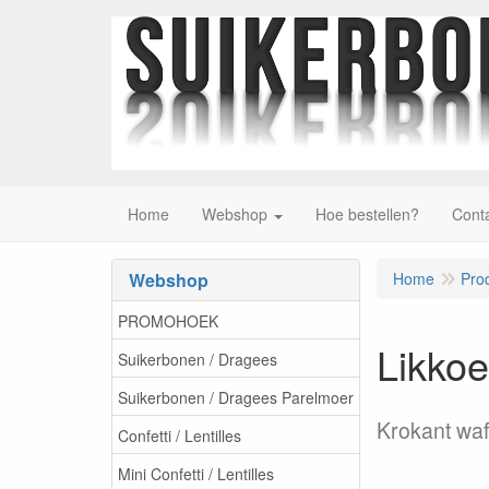
Home
Webshop
Hoe bestellen?
Cont
Webshop
Home
Pro
PROMOHOEK
Likko
Suikerbonen / Dragees
Suikerbonen / Dragees Parelmoer
Krokant waf
Confetti / Lentilles
Mini Confetti / Lentilles