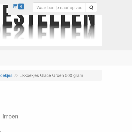
0
Zoeken
koekjes
Likkoekjes Glacé Groen 500 gram
 limoen