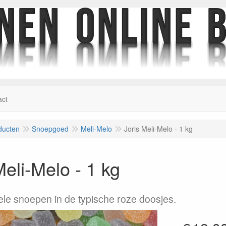
act
ducten
Snoepgoed
Meli-Melo
Joris Meli-Melo - 1 kg
Meli-Melo - 1 kg
nele snoepen in de typische roze doosjes.