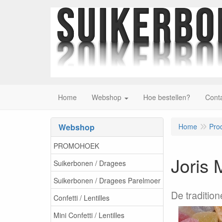
Home
Webshop
Hoe bestellen?
Cont
Webshop
Home
Pro
PROMOHOEK
Joris 
Suikerbonen / Dragees
Suikerbonen / Dragees Parelmoer
De traditio
Confetti / Lentilles
Mini Confetti / Lentilles