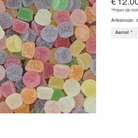
€
12.0
*Prijzen zijn inc
Artikelcode
:
Aantal