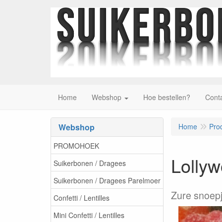
Home
Webshop
Hoe bestellen?
Cont
Webshop
Home
Pro
PROMOHOEK
Lollyw
Suikerbonen / Dragees
Suikerbonen / Dragees Parelmoer
Zure snoepj
Confetti / Lentilles
Mini Confetti / Lentilles