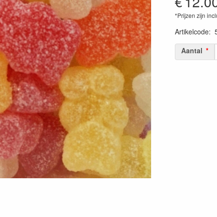
€
12.0
*Prijzen zijn inc
Artikelcode
:
Aantal