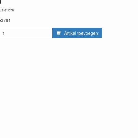
0
lusief btw
53781
Artikel toevoegen