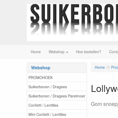
Home
Webshop
Hoe bestellen?
Cont
Webshop
Home
Pro
PROMOHOEK
Lolly
Suikerbonen / Dragees
Suikerbonen / Dragees Parelmoer
Gom snoepj
Confetti / Lentilles
Mini Confetti / Lentilles