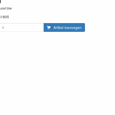
0
lusief btw
51805
Artikel toevoegen