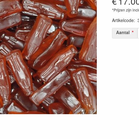
€
17.0
*Prijzen zijn inc
Artikelcode
:
Aantal