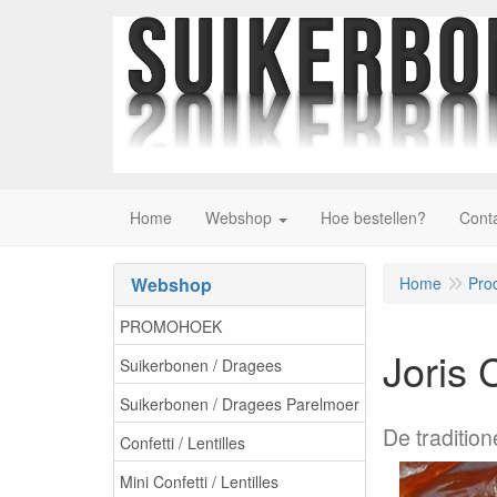
Home
Webshop
Hoe bestellen?
Cont
Webshop
Home
Pro
PROMOHOEK
Joris 
Suikerbonen / Dragees
Suikerbonen / Dragees Parelmoer
De traditio
Confetti / Lentilles
Mini Confetti / Lentilles