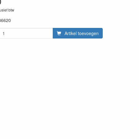
0
lusief btw
36620
Artikel toevoegen