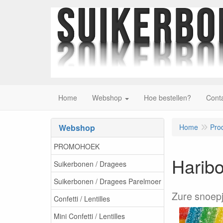
Home
Webshop
Hoe bestellen?
Cont
Webshop
Home
Pro
PROMOHOEK
Haribo
Suikerbonen / Dragees
Suikerbonen / Dragees Parelmoer
Zure snoepj
Confetti / Lentilles
Mini Confetti / Lentilles