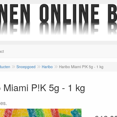
act
ducten
Snoepgoed
Haribo
Haribo Miami P!K 5g - 1 kg
 Miami P!K 5g - 1 kg
es.