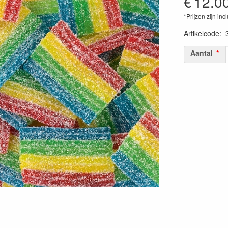
€
12.0
*Prijzen zijn inc
Artikelcode
:
Aantal