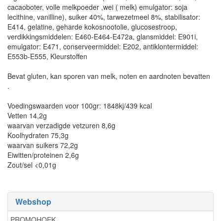
cacaoboter, volle melkpoeder ,wei ( melk) emulgator: soja
lecithine, vanilline), suiker 40%, tarwezetmeel 8%, stabilisator:
E414, gelatine, geharde kokosnootolie, glucosestroop,
verdikkingsmiddelen: E460-E464-E472a, glansmiddel: E901i,
emulgator: E471, conserveermiddel: E202, antiklontermiddel:
E553b-E555, Kleurstoffen
Bevat gluten, kan sporen van melk, noten en aardnoten bevatten
.
Voedingswaarden voor 100gr: 1848kj/439 kcal
Vetten 14,2g
waarvan verzadigde vetzuren 8,6g
Koolhydraten 75,3g
waarvan suikers 72,2g
Eiwitten/proteinen 2,6g
Zout/sel <0,01g
Webshop
PROMOHOEK