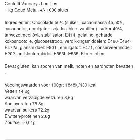
Confetti Vanparys Lentilles
1 kg Goud Metal, +/- 1000 stuks
Ingrediënten: Chocolade 50% (suiker , cacaomassa 45,50%,
cacaoboter, emulgator: soja lecithine, vanilline), suiker 40%,
tarwezetmeel 8%, stabilisator: E414, gelatine, geharde
kokosnootolie, glucosestroop, verdikkingsmiddelen: E460-E464-
E472a, glansmiddel: E901i, emulgator: E471, conserveermiddel:
E202, antiklontermiddel: E553b-E555, Kleurstoffen
Bevat gluten, kan sporen van melk, noten en aardnoten bevatten
.
Voedingswaarden voor 100gr: 1848kj/439 kcal
Vetten 14,2g
waarvan verzadigde vetzuren 8,6g
Koolhydraten 75,3g
waarvan suikers 72,2g
Eiwitten/proteinen 2,6g
Zout/sel <0,01g