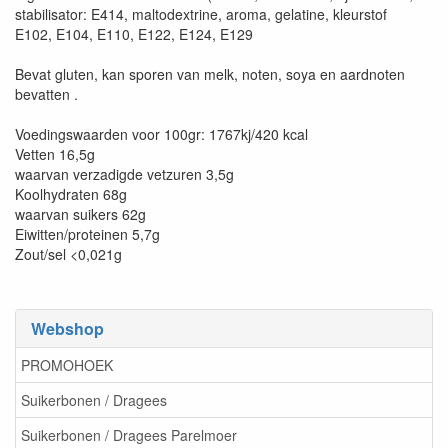
stabilisator: E414, maltodextrine, aroma, gelatine, kleurstof
E102, E104, E110, E122, E124, E129
Bevat gluten, kan sporen van melk, noten, soya en aardnoten
bevatten .
Voedingswaarden voor 100gr: 1767kj/420 kcal
Vetten 16,5g
waarvan verzadigde vetzuren 3,5g
Koolhydraten 68g
waarvan suikers 62g
Eiwitten/proteinen 5,7g
Zout/sel <0,021g
Webshop
PROMOHOEK
Suikerbonen / Dragees
Suikerbonen / Dragees Parelmoer